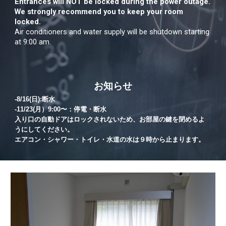
Entrances will NOT be locked during the power outage.
We strongly recommend you to keep your room
locked.
Air conditioners and water supply will be shutdown starting
at 9:00 am.
お知らせ
-8/16(日):断水
-11/23(月）9:00〜：停電・断水
入り口の自動ドアはロックされないため、お部屋の鍵を閉めるよ
うにしてください。
エアコン・シャワー・トイレ・水道の水は９時から止まります。