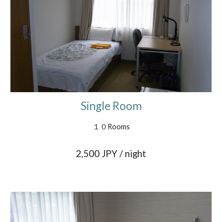
Single Room
１０Rooms
2,
5
00 JPY / night