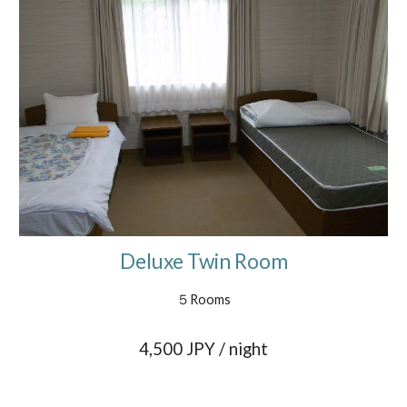
Deluxe Twin Room
５
Rooms
4,
5
00 JPY / night