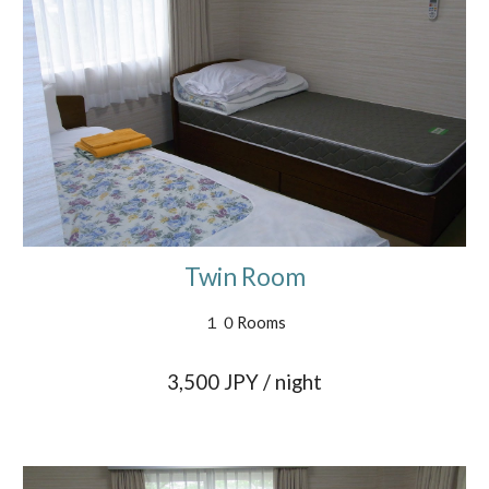
Twin Room
１０Rooms
3,
5
00 JPY / night